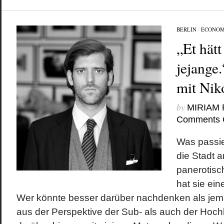
BERLIN
/
ECONOM
„Et hät
jejange
mit Nik
by
MIRIAM
Comments 
Was passier
die Stadt a
panerotis
hat sie ein
Wer könnte besser darüber nachdenken als jema
aus der Perspektive der Sub- als auch der Hoch