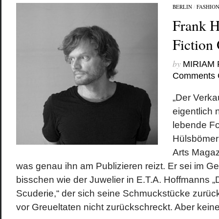
BERLIN
/
FASHIO
Frank 
Fiction
by
MIRIAM
Comments 
„Der Verkau
eigentlich n
lebende Fo
Hülsbömer 
Arts Magaz
was genau ihn am Publizieren reizt. Er sei im Ge
bisschen wie der Juwelier in E.T.A. Hoffmanns „
Scuderie,“ der sich seine Schmuckstücke zurüc
vor Greueltaten nicht zurückschreckt. Aber keine.