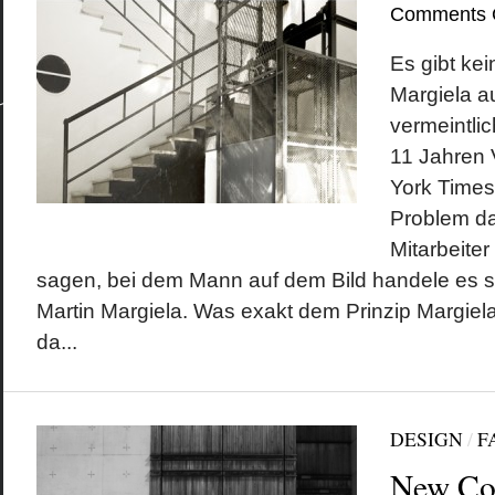
Comments 
Es gibt kei
Kategorien
Meta
Berlin
Anmelden
Margiela a
Design
Beitrags-Feed (
Economics
Kommentare al
vermeintli
Fashion
WordPress.org
Fotografie
11 Jahren 
Geschichte
Gesellschaft
York Times
Kunst
Literatur
Problem da
Musik
Technik
Mitarbeiter
sagen, bei dem Mann auf dem Bild handele es si
Martin Margiela. Was exakt dem Prinzip Margiela 
da...
DESIGN
/
F
New Co