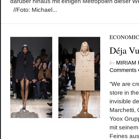
darüber hinaus mit einigen Metropolen dieser Welt
//Foto: Michael...
ECONOMIC
Déja V
by
MIRIAM
Comments 
“We are cre
store in th
invisible d
Marchetti,
Yoox Grupp
mit seinem
Feines aus