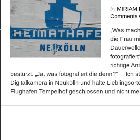
by
MIRIAM
Comments 
Kategorien
Meta
Berlin
Anmelden
Design
Beitrags-Feed (
„Was macht
Economics
Kommentare al
Fashion
WordPress.org
die Frau mi
Fotografie
Geschichte
Dauerwelle
Gesellschaft
Kunst
fotografiert
Literatur
Musik
richtige Ant
Technik
bestürzt. „Ja, was fotografiert die denn?“ Ich s
Digitalkamera in Neukölln und halte Lieblingsorte
Flughafen Tempelhof geschlossen und nicht mehr