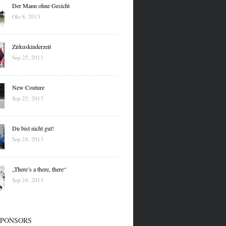
Der Mann ohne Gesicht
Okt 8, 2013
Zirkuskinderzeit
Sep 25, 2013
FASHION
KUNST
FOTOGRAFIE
New Couture
DESIGN
Sep 25, 2013
GESELLSCHAFT
Du bist nicht gut!
Sep 24, 2013
„There’s a there, there“
Sep 24, 2013
SPONSORS