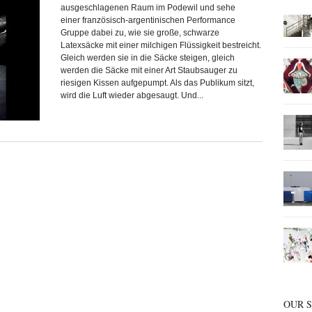
ausgeschlagenen Raum im Podewil und sehe
einer französisch-argentinischen Performance
Gruppe dabei zu, wie sie große, schwarze
Meta
Latexsäcke mit einer milchigen Flüssigkeit bestreicht.
Anmelden
Gleich werden sie in die Säcke steigen, gleich
Beitrags-Feed (
RSS
)
Kommentare als
RSS
werden die Säcke mit einer Art Staubsauger zu
WordPress.org
riesigen Kissen aufgepumpt. Als das Publikum sitzt,
wird die Luft wieder abgesaugt. Und...
OUR 