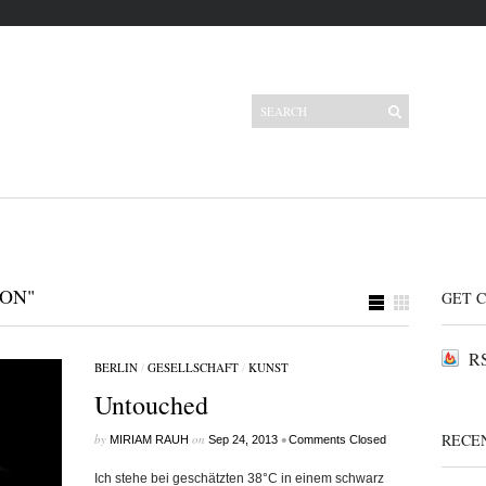
Letzte Beiträge
Der Mann ohne Gesicht
Zirkuskinderzeit
New Couture
ON"
Du bist nicht gut!
GET 
„There’s a there, there“
RS
BERLIN
/
GESELLSCHAFT
/
KUNST
Archive
Untouched
Oktober 2013
September 2013
RECE
by
on
•
MIRIAM RAUH
Sep 24, 2013
Comments Closed
Ich stehe bei geschätzten 38°C in einem schwarz