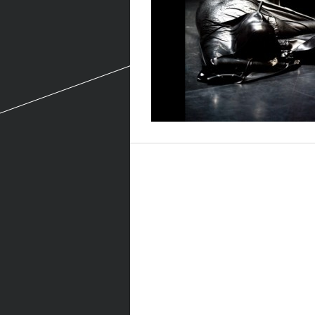
Kategorien
Berlin
Design
Economics
Fashion
Fotografie
Geschichte
Gesellschaft
Kunst
Literatur
Musik
Technik