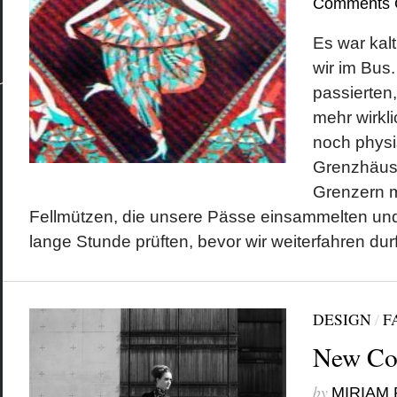
Comments 
Es war kalt
Kategorien
Meta
Berlin
Anmelden
wir im Bus.
Design
Beitrags-Feed (
Economics
Kommentare al
passierten,
Fashion
WordPress.org
Fotografie
mehr wirkl
Geschichte
Gesellschaft
noch physi
Kunst
Literatur
Grenzhäus
Musik
Technik
Grenzern m
Fellmützen, die unsere Pässe einsammelten un
lange Stunde prüften, bevor wir weiterfahren durf
DESIGN
/
F
New Co
by
MIRIAM