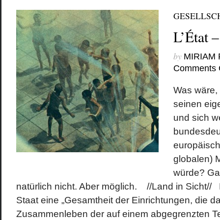
GESELLSC
L’État 
by
MIRIAM
Comments 
Was wäre,
seinen eig
und sich w
bundesdeut
europäisch
globalen)
würde? Gan
natürlich nicht. Aber möglich. //Land in Sicht// P
Staat eine „Gesamtheit der Einrichtungen, die d
Zusammenleben der auf einem abgegrenzten Terr