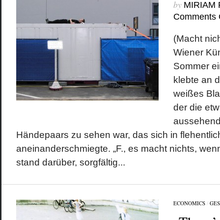
by
MIRIAM
Comments 
(Macht nich
Wiener Kün
Sommer ei
klebte an d
weißes Blat
der die et
aussehend
Händepaars zu sehen war, das sich in flehentlic
aneinanderschmiegte. „F., es macht nichts, wenn 
stand darüber, sorgfältig...
ECONOMICS
/
GES