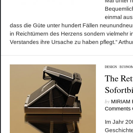
Mal unter 
Bequemlich
einmal aus
dass die Güte unter hundert Fällen neunundne
in Reichtümern des Herzens sondern vielmehr 
Verstandes ihre Ursache zu haben pflegt.“ Arthur.
DESIGN
/
ECONOM
The Ret
Sofortb
by
MIRIAM
Comments 
Im Jahr 20
Geschichte