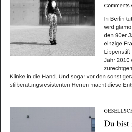
Comments 
In Berlin t
wird glamo
den 90er Ja
einzige Fra
Lippenstift
Jahr 2010 d
zurechtge
Klinke in die Hand. Und sogar vor den sonst gera
stilberatungsresistenten Herren macht diese Entw
GESELLSC
Du bist 