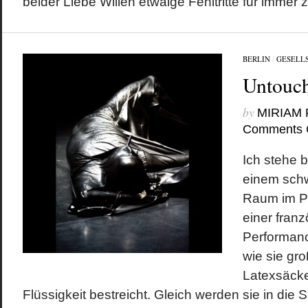
beider Liebe Willen etwaige Fehltritte für immer z
BERLIN
/
GESELL
Untouc
by
MIRIAM
Comments 
Ich stehe 
einem sch
Raum im P
einer fran
Performanc
wie sie gr
Latexsäcke
Flüssigkeit bestreicht. Gleich werden sie in die 