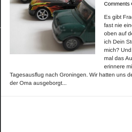
Comments 
Es gibt Fra
Kategorien
Meta
Berlin
Anmelden
fast nie ei
Design
Beitrags-Feed (
Economics
Kommentare al
oben auf de
Fashion
WordPress.org
Fotografie
ich Dein S
Geschichte
Gesellschaft
mich? Und
Kunst
Literatur
mal das Au
Musik
Technik
erinnere m
Tagesausflug nach Groningen. Wir hatten uns de
der Oma ausgeborgt...